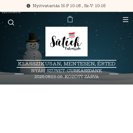
Nyitvatartás H-P 10-18 , Sz-V: 10-16
Keresés
KLASSZIKUSAN, MENTESEN, ÉRTED
NYÁRI SZÜNET: CURKÁSZDÁNK
2026.08.03-06. KÖZÖTT ZÁRVA
TART.