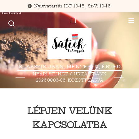
Nyitvatartás H-P 10-18 , Sz-V: 10-16
Keresés
KLASSZIKUSAN, MENTESEN, ÉRTED
NYÁRI SZÜNET: CURKÁSZDÁNK
2026.08.03-06. KÖZÖTT ZÁRVA
TART.
LÉPJEN VELÜNK
KAPCSOLATBA