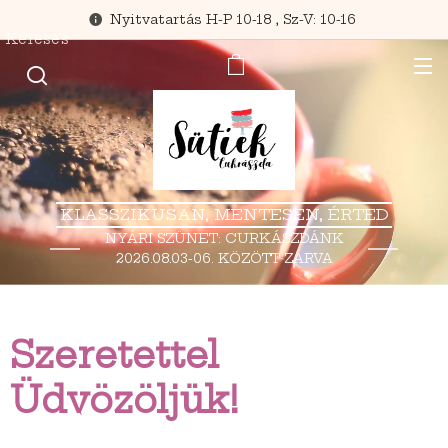
Nyitvatartás H-P 10-18 , Sz-V: 10-16
Keresés
KLASSZIKUSAN, MENTESEN, ÉRTED
NYÁRI SZÜNET: CURKÁSZDÁNK
2026.08.03-06. KÖZÖTT ZÁRVA
TART.
Szeretettel
Üdvözöljük!