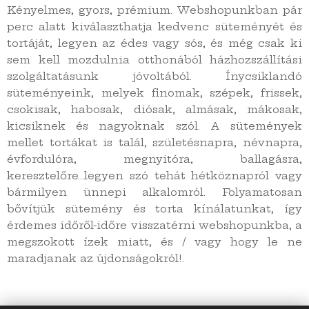
Kényelmes, gyors, prémium. Webshopunkban pár
perc alatt kiválaszthatja kedvenc süteményét és
tortáját, legyen az édes vagy sós, és még csak ki
sem kell mozdulnia otthonából házhozszállítási
szolgáltatásunk jóvoltából. Ínycsiklandó
süteményeink, melyek finomak, szépek, frissek,
csokisak, habosak, diósak, almásak, mákosak,
kicsiknek és nagyoknak szól. A sütemények
mellet tortákat is talál, születésnapra, névnapra,
évfordulóra, megnyitóra, ballagásra,
keresztelőre...legyen szó tehát hétköznapról vagy
bármilyen ünnepi alkalomról. Folyamatosan
bővítjük sütemény és torta kínálatunkat, így
érdemes időről-időre visszatérni webshopunkba, a
megszokott ízek miatt, és / vagy hogy le ne
maradjanak az újdonságokról!.