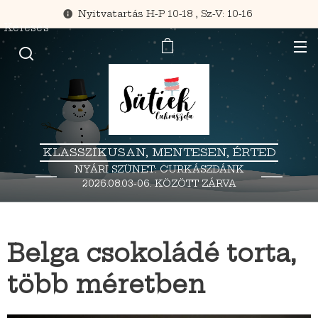
Nyitvatartás H-P 10-18 , Sz-V: 10-16
Keresés
KLASSZIKUSAN, MENTESEN, ÉRTED
NYÁRI SZÜNET: CURKÁSZDÁNK
2026.08.03-06. KÖZÖTT ZÁRVA
TART.
Belga csokoládé torta,
több méretben