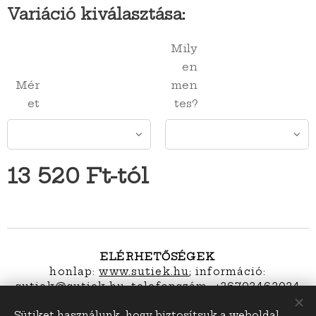
Variáció kiválasztása:
Mily
en
Mér
men
et
tes?
13 520
Ft
-tól
ELÉRHETŐSÉGEK
honlap:
www.sutiek.hu
; információ:
s
utiek@sutiek.hu; telefonszám: +36703463034
Sütiket használunk, hogy biztosítsuk a weboldal