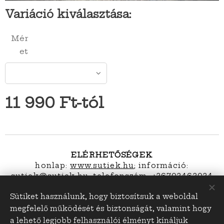
Variáció kiválasztása:
Mér
et
11 990
Ft
-tól
ELÉRHETŐSÉGEK
honlap:
www.sutiek.hu
; információ:
s
utiek@sutiek.hu; telefonszám: +36703463034
Sütiket használunk, hogy biztosítsuk a weboldal
megfelelő működését és biztonságát, valamint hogy
sutiek.hu
Sütik
a lehető legjobb felhasználói élményt kínáljuk