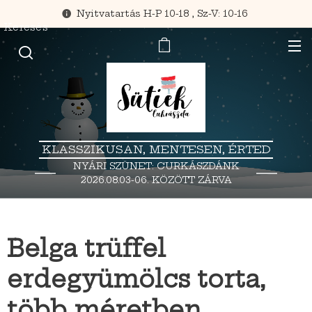
Nyitvatartás H-P 10-18 , Sz-V: 10-16
Keresés
KLASSZIKUSAN, MENTESEN, ÉRTED
NYÁRI SZÜNET: CURKÁSZDÁNK
2026.08.03-06. KÖZÖTT ZÁRVA
TART.
Belga trüffel
erdegyümölcs torta,
több méretben