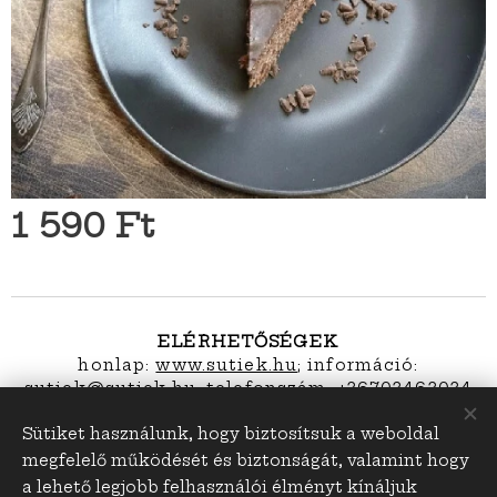
1 590
Ft
ELÉRHETŐSÉGEK
honlap:
www.sutiek.hu
; információ:
s
utiek@sutiek.hu; telefonszám: +36703463034
Sütiket használunk, hogy biztosítsuk a weboldal
megfelelő működését és biztonságát, valamint hogy
sutiek.hu
Sütik
a lehető legjobb felhasználói élményt kínáljuk