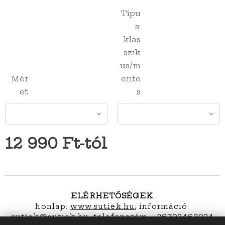
Típu
s:
klas
szik
us/m
Mér
ente
et
s
12 990
Ft
-tól
ELÉRHETŐSÉGEK
honlap:
www.sutiek.hu
; információ:
s
utiek@sutiek.hu; telefonszám: +36703463034