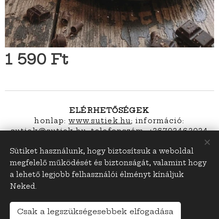
1 590
Ft
ELÉRHETŐSÉGEK
honlap:
www.sutiek.hu
; információ:
s
utiek@sutiek.hu; telefonszám: +36703463034
Sütiket használunk, hogy biztosítsuk a weboldal
megfelelő működését és biztonságát, valamint hogy
sutiek.hu
Sütik
a lehető legjobb felhasználói élményt kínáljuk
Neked.
Pénznem
HUF Ft
EUR €
Csak a legszükségesebbek elfogadása