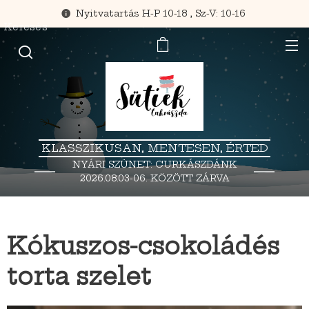
Nyitvatartás H-P 10-18 , Sz-V: 10-16
Keresés
KLASSZIKUSAN, MENTESEN, ÉRTED
NYÁRI SZÜNET: CURKÁSZDÁNK
2026.08.03-06. KÖZÖTT ZÁRVA
TART.
Kókuszos-csokoládés
torta szelet