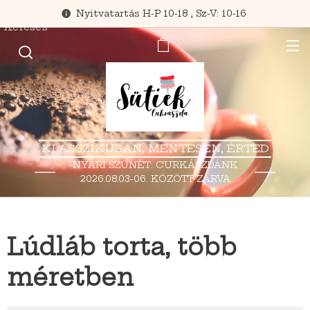
Nyitvatartás H-P 10-18 , Sz-V: 10-16
Keresés
KLASSZIKUSAN, MENTESEN, ÉRTED
NYÁRI SZÜNET: CURKÁSZDÁNK
2026.08.03-06. KÖZÖTT ZÁRVA
TART.
Lúdláb torta, több
méretben