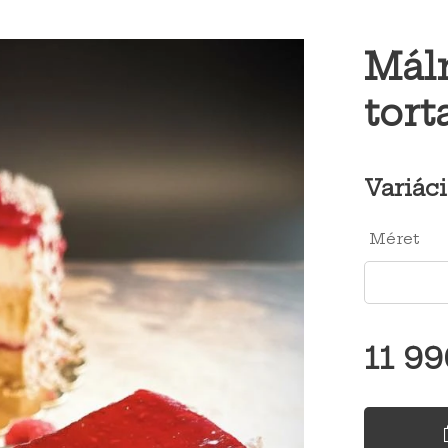
Mál
tort
Variáci
Méret
11 99