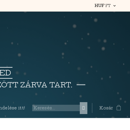
HUF
FT
TED
ZÖTT ZÁRVA TART.
elése itt!
Kosár