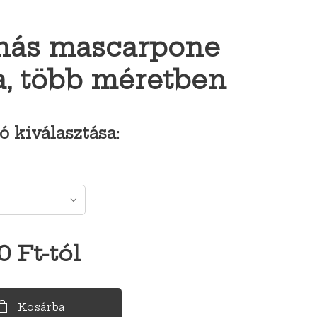
nás mascarpone
a, több méretben
ó kiválasztása:
0
Ft
-tól
Kosárba