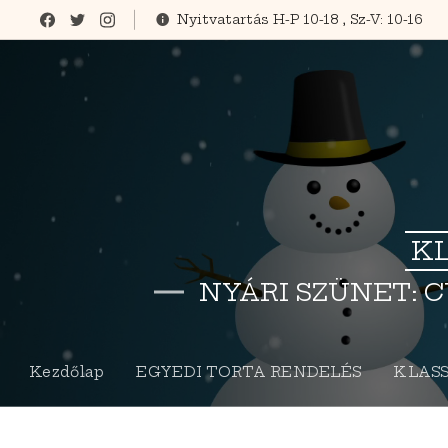
Nyitvatartás H-P 10-18 , Sz-V: 10-16
KL
NYÁRI SZÜNET: C
Kezdőlap
EGYEDI TORTA RENDELÉS
KLASS