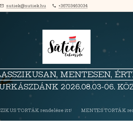
sutiek@sutiek.hu
+36703463034
ASSZIKUSAN, MENTESEN, ÉR
URKÁSZDÁNK 2026.08.03-06. KÖ
ZIKUS TORTÁK rendelése itt!
MENTES TORTÁK rend
Továbbiak