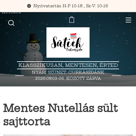
Nyitvatartás H-P 10-18 , Sz-V: 10-16
Keresés
KLASSZIKUSAN, MENTESEN, ÉRTED
NYÁRI SZÜNET: CURKÁSZDÁNK
2026.08.03-06. KÖZÖTT ZÁRVA
TART.
Mentes Nutellás sült
sajttorta