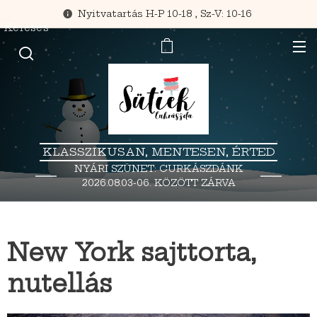
Nyitvatartás H-P 10-18 , Sz-V: 10-16
Keresés
KLASSZIKUSAN, MENTESEN, ÉRTED
NYÁRI SZÜNET: CURKÁSZDÁNK
2026.08.03-06. KÖZÖTT ZÁRVA
TART.
New York sajttorta,
nutellás