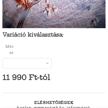
Variáció kiválasztása:
Mér
et
11 990
Ft
-tól
ELÉRHETŐSÉGEK
honlap:
www.sutiek.hu
; információ: