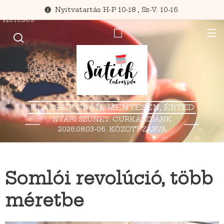
Nyitvatartás H-P 10-18 , Sz-V: 10-16
Keresés
KLASSZIKUSAN, MENTESEN, ÉRTED
NYÁRI SZÜNET: CURKÁSZDÁNK
2026.08.03-06. KÖZÖTT ZÁRVA
TART.
Somlói revolúció, több
méretbe