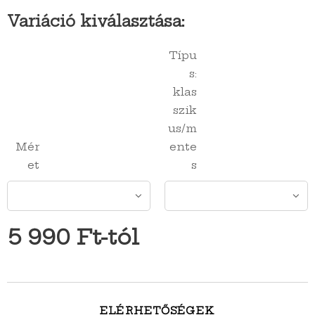
Variáció kiválasztása:
Típu
s:
klas
szik
us/m
Mér
ente
et
s
5 990
Ft
-tól
ELÉRHETŐSÉGEK