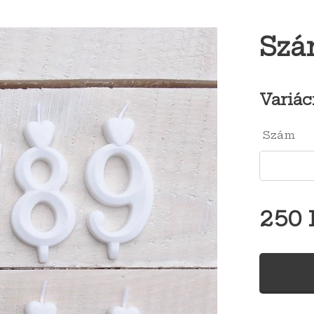
Szá
Variác
Szám
250