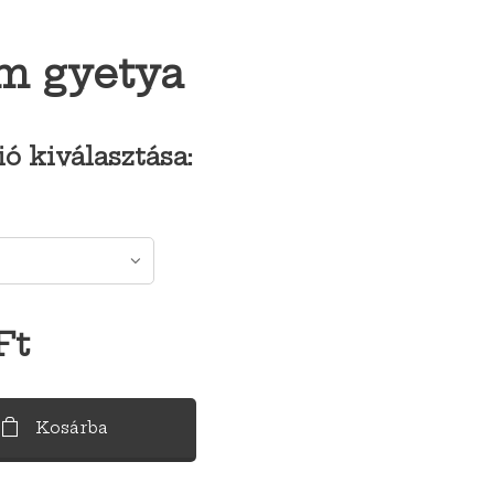
m gyetya
ió kiválasztása:
Ft
Kosárba