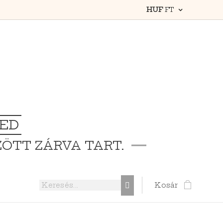
HUF
FT
TED
ZÖTT ZÁRVA TART.
Kosár