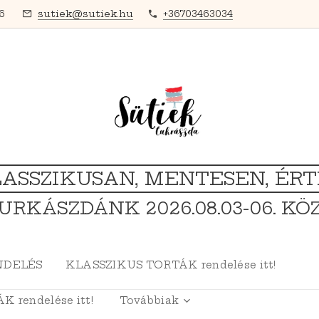
16
sutiek@sutiek.hu
+36703463034
ASSZIKUSAN, MENTESEN, ÉR
URKÁSZDÁNK 2026.08.03-06. KÖ
NDELÉS
KLASSZIKUS TORTÁK rendelése itt!
 rendelése itt!
Továbbiak