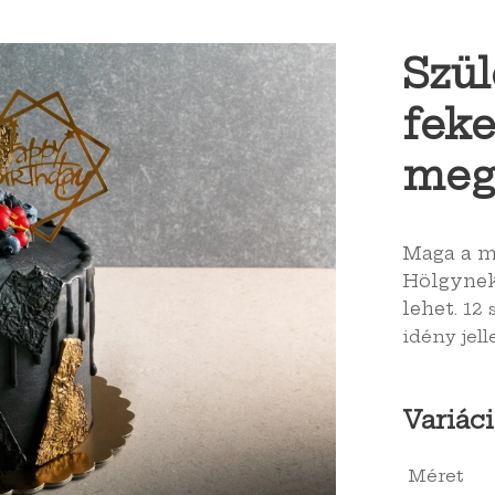
Szül
feke
megf
Maga a m
Hölgynek,
lehet.
12 
idény jel
Variáci
Méret