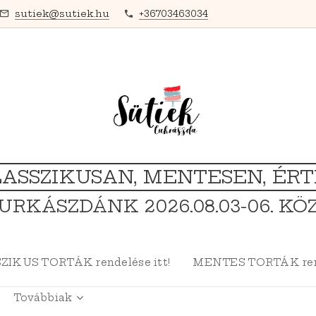
sutiek@sutiek.hu
+36703463034
ASSZIKUSAN, MENTESEN, ÉR
URKÁSZDÁNK 2026.08.03-06. KÖ
ZIKUS TORTÁK rendelése itt!
MENTES TORTÁK rend
Továbbiak