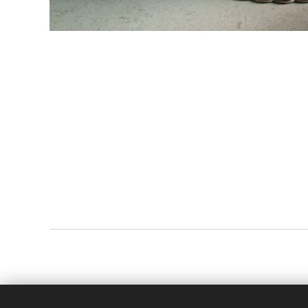
honlap:
www.su