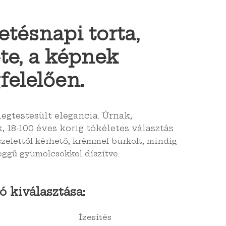
etésnapi torta,
te, a képnek
elelően.
egtestesült elegancia. Úrnak,
 18-100 éves korig tökéletes választás
szelettől kérhető, krémmel burkolt, mindig
leggű gyümölcsökkel díszítve.
ó kiválasztása:
Ízesítés