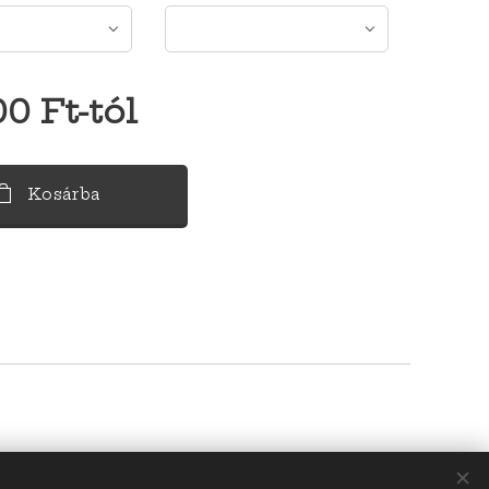
00
Ft
-tól
Kosárba
m: +36703463034