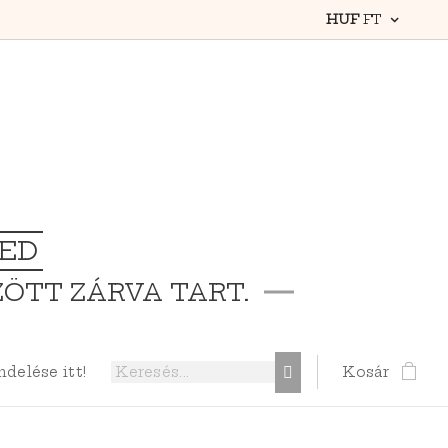
HUF
FT
TED
ZÖTT ZÁRVA TART.
elése itt!
Kosár