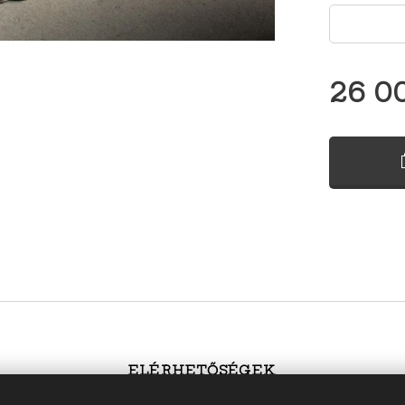
26 0
ELÉRHETŐSÉGEK
tiek.hu
; információ:
s
utiek@sutiek.hu; telefonszá