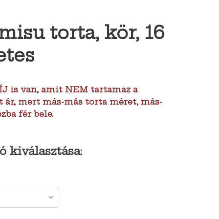
misu torta, kör, 16
etes
J is van, amit NEM tartamaz a
t ár, mert más-más torta méret, más-
ba fér bele.
ó kiválasztása: