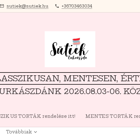
sutiek@sutiek.hu
+36703463034
ASSZIKUSAN, MENTESEN, ÉR
URKÁSZDÁNK 2026.08.03-06. KÖ
ZIKUS TORTÁK rendelése itt!
MENTES TORTÁK rend
Továbbiak