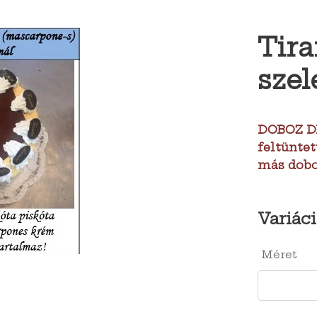
Tira
szel
DOBOZ DÍ
feltüntet
más doboz
Variáci
Méret