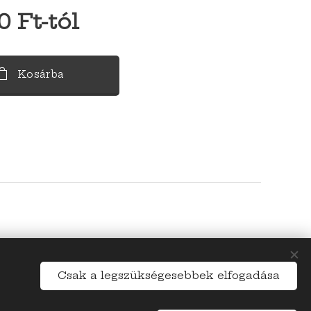
0
Ft
-tól
Kosárba
m: +36703463034
Csak a legszükségesebbek elfogadása