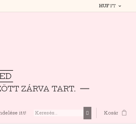
HUF
FT
TED
ZÖTT ZÁRVA TART.
elése itt!
Kosár