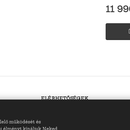
11 99
ELÉRHETŐSÉGEK
tiek.hu
; információ:
s
utiek@sutiek.hu; telefonszá
elelő működését és
ói élményt kínáljuk Neked.