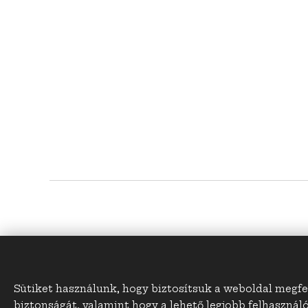
honlap:
www.su
Sütiket használunk, hogy biztosítsuk a weboldal megf
biztonságát, valamint hogy a lehető legjobb felhasznál