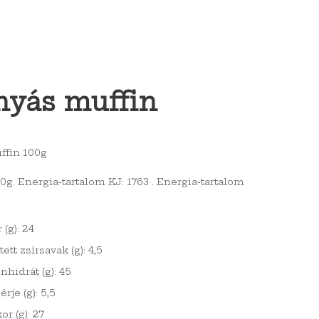
nyás muffin
ffin 100g
0g. Energia-tartalom KJ: 1763 . Energia-tartalom
 (g): 24
ített zsírsavak (g): 4,5
nhidrát (g): 45
érje (g): 5,5
or (g): 27