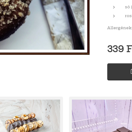
só (
rost
Allergének: 
339
F