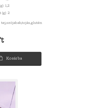
g): 1,2
 (g): 2
tej,szójabab,tojás,glutén
t
Kosárba