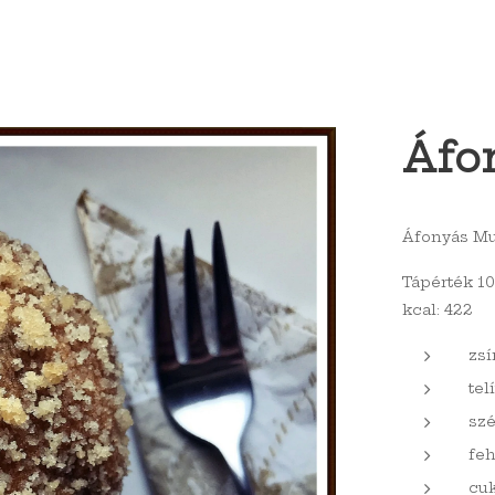
Áfo
Áfonyás Mu
Tápérték 10
kcal: 422
zsír
tel
szé
feh
cuk