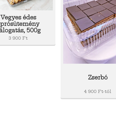
Vegyes édes
aprósütemény
álogatás, 500g
3 900
Ft
Zserbó
4 900
Ft
-tól