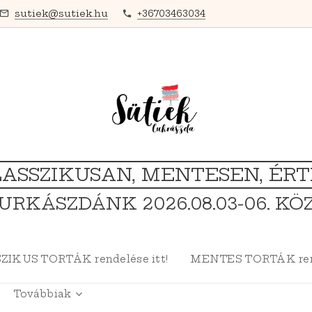
sutiek@sutiek.hu
+36703463034
ASSZIKUSAN, MENTESEN, ÉR
URKÁSZDÁNK 2026.08.03-06. KÖ
ZIKUS TORTÁK rendelése itt!
MENTES TORTÁK rend
Továbbiak