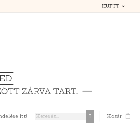
HUF
FT
TED
ZÖTT ZÁRVA TART.
elése itt!
Kosár