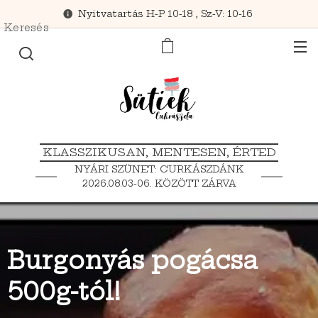
Nyitvatartás H-P 10-18 , Sz-V: 10-16
Keresés
KLASSZIKUSAN, MENTESEN, ÉRTED
NYÁRI SZÜNET: CURKÁSZDÁNK
2026.08.03-06. KÖZÖTT ZÁRVA
TART.
Burgonyás pogácsa
500g-tól!