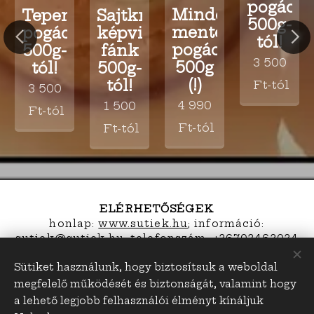
pogácsa
Minden
Tepertős
Sajtkrémes
500g-
mentes
pogácsa
képviselő
tól!
pogácsa
500g-
fánk
3 500
500g
tól!
500g-
(!)
tól!
Ft
-tól
3 500
4 990
1 500
Ft
-tól
Ft
-tól
Ft
-tól
ELÉRHETŐSÉGEK
honlap:
www.sutiek.hu
; információ:
s
utiek@sutiek.hu; telefonszám: +36703463034
Sütiket használunk, hogy biztosítsuk a weboldal
megfelelő működését és biztonságát, valamint hogy
sutiek.hu
Sütik
a lehető legjobb felhasználói élményt kínáljuk