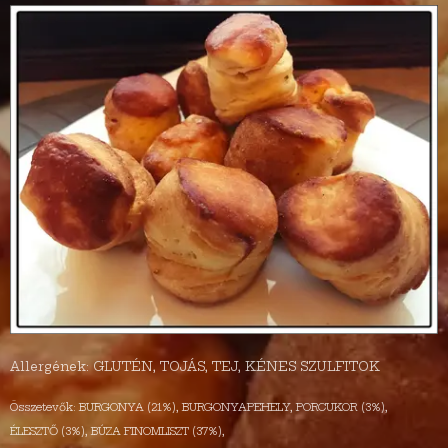
Allergének: GLUTÉN, TOJÁS, TEJ, KÉNES SZULFITOK
Összetevők: BURGONYA (21%), BURGONYAPEHELY, PORCUKOR (3%),
ÉLESZTŐ (3%), BÚZA FINOMLISZT (37%),