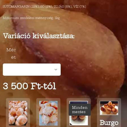
SÜTŐMARGARIN (22%), SÓ (2%), TOJÁS (6%), VÍZ (7%)
Minimum rendelési mennyiség: 1kg
Variáció kiválasztása:
Mér
et
3 500
Ft
-tól
Minden
mentes
Burgony